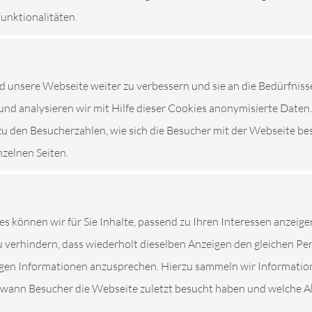
Funktionalitäten.
unsere Webseite weiter zu verbessern und sie an die Bedürfniss
-SERVICE IN ARNS
und analysieren wir mit Hilfe dieser Cookies anonymisierte Daten.
zu den Besucherzahlen, wie sich die Besucher mit der Webseite be
nzelnen Seiten.
IND IHRE AUTOEXCELLENT-WER
ETZT TERMIN VEREINBAREN
ZU DEN ÖFFNUNGSZEIT
es können wir für Sie Inhalte, passend zu Ihren Interessen anzeige
 verhindern, dass wiederholt dieselben Anzeigen den gleichen P
tigen Informationen anzusprechen. Hierzu sammeln wir Informatio
. wann Besucher die Webseite zuletzt besucht haben und welche Ak